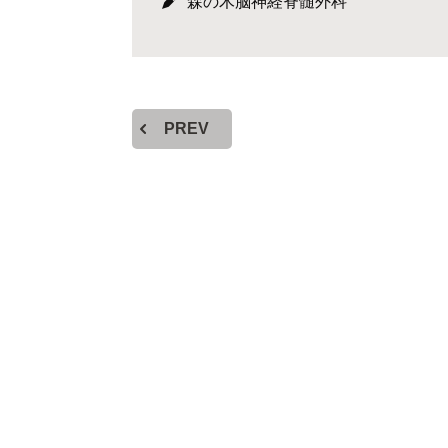
森の木脳神経脊髄外科
PREV