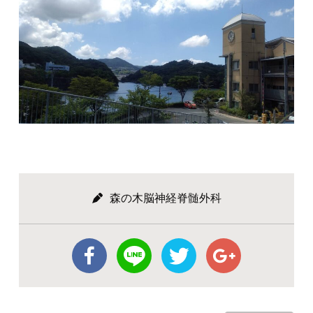
森の木脳神経脊髄外科