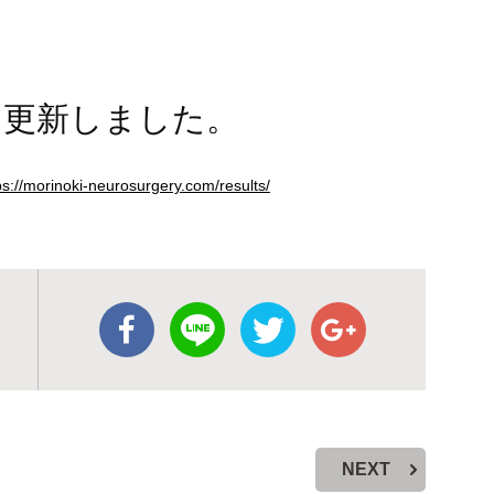
を更新しました。
ps://morinoki-neurosurgery.com/results/
NEXT